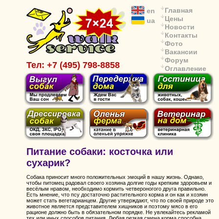
Главная
en
Цены
ua
Новости
Контакты
Фото
Вакансии
Форум
Тел: +7 (495) 798-8858
Оглавление
Питание собаки: косточка или
сухарик?
Собака приносит много положительных эмоций в нашу жизнь. Однако,
чтобы питомец радовал своего хозяина долгие годы крепким здоровьем и
весёлым нравом, необходимо кормить четвероногого друга правильно.
Есть мнение, что псу достаточно растительного корма и он как и хозяин
может стать вегетарианцем. Другие утверждают, что по своей природе это
животное является представителем хищников и поэтому мясо в его
рационе должно быть в обязательном порядке. Не увлекайтесь рекламой
тех или иных способов питания. Любая резкая смена корма способна