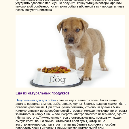
ухудшить здоровье пса. Лучше получить консультацию ветеринара или
кинолога об особенностях питания собак выбранной вами породы и лишь
потом покупать питомца.
Еда из натуральных продуктов
Натуральная еда для собак
- это не еда с вашего стола. Такая пища
должна содержать мясо, рыбу, овощи, крупы. В целом рацион должен быть
сбалансированным. При этом нужно помнить, что овощи должны быть
измельченными из-за особенностей строения желудочно-кишечного тракта
животного. К кличу Яна Биллингхерста, австралийского ветеринара, "дайте
пёсику косточку" нужно относиться с осторожностью, поскольку глодая
сырую кость ваш любимец стачивает свои зубы, которые не
восстанавливаются, при этом птичьи трубчатые косточки способны
повредить дёсны и глотку. Преимущества натуральной еды: