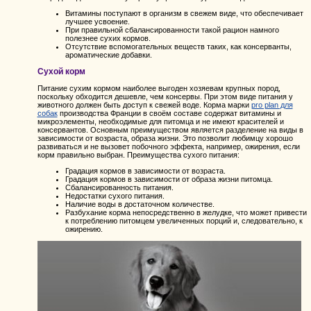
Витамины поступают в организм в свежем виде, что обеспечивает
лучшее усвоение.
При правильной сбалансированности такой рацион намного
полезнее сухих кормов.
Отсутствие вспомогательных веществ таких, как консерванты,
ароматические добавки.
Сухой корм
Питание сухим кормом наиболее выгоден хозяевам крупных пород,
поскольку обходится дешевле, чем консервы. При этом виде питания у
животного должен быть доступ к свежей воде. Корма марки
pro plan для
собак
производства Франции в своём составе содержат витамины и
микроэлементы, необходимые для питомца и не имеют красителей и
консервантов. Основным преимуществом является разделение на виды в
зависимости от возраста, образа жизни. Это позволит любимцу хорошо
развиваться и не вызовет побочного эффекта, например, ожирения, если
корм правильно выбран. Преимущества сухого питания:
Градация кормов в зависимости от возраста.
Градация кормов в зависимости от образа жизни питомца.
Сбалансированность питания.
Недостатки сухого питания.
Наличие воды в достаточном количестве.
Разбухание корма непосредственно в желудке, что может привести
к потреблению питомцем увеличенных порций и, следовательно, к
ожирению.