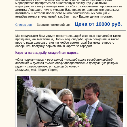
мероприятие превратиться в настоящую сказку, где участники
мероприятия смогут отождествлять себя со сказочными персонажами из
детства. Лошади отлично украсят Ваш праздник, зарядят его весельем,
позитивом и оставят после себя много положительных эмоций и
незабываемых впечатлений, как Вам, так и Вашим детям и гостям.
Цена от
10000
руб.
Список цен
Звоните прямо сейчас!
Мы предлагаем Вам услуги проката лошадей и конных экипажей в такие
праздники, как масленица, Новый год, свадьба, день рождения, а также
просто ради удовольствия и в любое время года! Вы можете просто
совершить прогулку верхом или в карете за городом.
Карета на свадьбу, свадебная карета
«Она прикоснулась к ее желтой толстой корке своей волшебной
палочкой, и пустая тыква сразу превратилась в прекрасную резную
карету, позолоченную от крыши до колес».
(Золушка, ред. Шарля Перро)