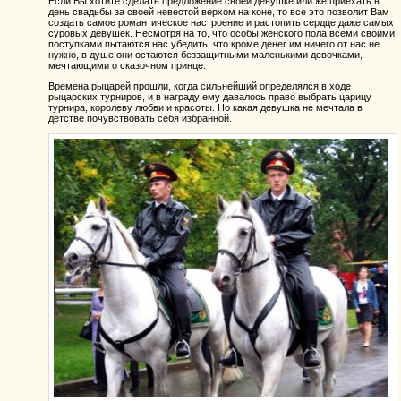
Если Вы хотите сделать предложение своей девушке или же приехать в
день свадьбы за своей невестой верхом на коне, то все это позволит Вам
создать самое романтическое настроение и растопить сердце даже самых
суровых девушек. Несмотря на то, что особы женского пола всеми своими
поступками пытаются нас убедить, что кроме денег им ничего от нас не
нужно, в душе они остаются беззащитными маленькими девочками,
мечтающими о сказочном принце.
Времена рыцарей прошли, когда сильнейший определялся в ходе
рыцарских турниров, и в награду ему давалось право выбрать царицу
турнира, королеву любви и красоты. Но какая девушка не мечтала в
детстве почувствовать себя избранной.