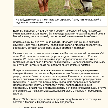
Не забудьте сделать памятные фотографии. Присутствие лошадей в
кадре всегда оживляет сюжет.
Если Вы подъедите к ЗАГСу или к церкви на сказочной карете, которая
будет запряжена лошадьми. Вы навсегда запомните самый важный день в
Вашей жизни, как сказочный, романтичный и наполненный любовью.
Делать сказку былью это наша работа. Прогулочные конные экипажи,
двуколки, фаэтоны, вагонеты, запряжные кареты XIX века позволят Вам
воссоздать сегодня атмосферу былых времен и традиций
Кареты массово стали использоваться в России со второй половины XVII
века. Собственное экипажное (каретное) дело начинается в России с
начала XVII века, но большинство карет первоначально завозятся из
Германии. До XVII века в России выпускались и использовались колымаги,
конструкция которых была почерпнута еще у кочевых племен.
И кареты и колымаги первоначально использовались для перевозки
женщин, больных и стариков. Мужчины, а тем более мужчины знатных
родов, должны были передвигаться верхом. Поэтому перевозка невест в
конных экипажах своими истоками относится к самым древнерусским
традициям. К концу XVII века с формированием дворянского сословия
Нового времени кареты становятся очень распространённым и
престижным видом транспорта независимо от пола, определяющим статус
его владельца. Тогда же Москва познакомилась с первыми пробками на
дорогах.
Проект Walkservice осуществляет прокат свадебных карет с откидным
верхом в Москве и Подмосковье. Мы предлагаем:
доступные цены;