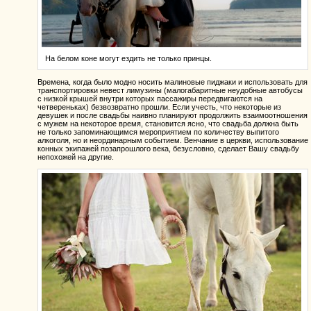
На белом коне могут ездить не только принцы.
Времена, когда было модно носить малиновые пиджаки и использовать для
транспортировки невест лимузины (малогабаритные неудобные автобусы
с низкой крышей внутри которых пассажиры передвигаются на
четвереньках) безвозвратно прошли. Если учесть, что некоторые из
девушек и после свадьбы наивно планируют продолжить взаимоотношения
с мужем на некоторое время, становится ясно, что свадьба должна быть
не только запоминающимся мероприятием по количеству выпитого
алкоголя, но и неординарным событием. Венчание в церкви, использование
конных экипажей позапрошлого века, безусловно, сделает Вашу свадьбу
непохожей на другие.