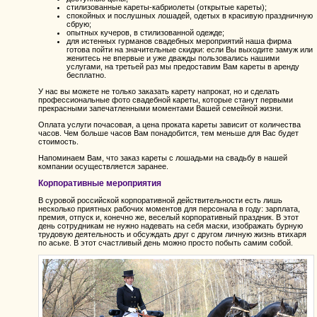
стилизованные кареты-кабриолеты (открытые кареты);
спокойных и послушных лошадей, одетых в красивую праздничную
сбрую;
опытных кучеров, в стилизованной одежде;
для истенных гурманов свадебных мероприятий наша фирма
готова пойти на значительные скидки: если Вы выходите замуж или
женитесь не впервые и уже дважды пользовались нашими
услугами, на третьей раз мы предоставим Вам кареты в аренду
бесплатно.
У нас вы можете не только заказать карету напрокат, но и сделать
профессиональные фото свадебной кареты, которые станут первыми
прекрасными запечатленными моментами Вашей семейной жизни.
Оплата услуги почасовая, а цена проката кареты зависит от количества
часов. Чем больше часов Вам понадобится, тем меньше для Вас будет
стоимость.
Напоминаем Вам, что заказ кареты с лошадьми на свадьбу в нашей
компании осуществляется заранее.
Корпоративные мероприятия
В суровой российской корпоративной действительности есть лишь
несколько приятных рабочих моментов для персонала в году: зарплата,
премия, отпуск и, конечно же, веселый корпоративный праздник. В этот
день сотрудникам не нужно надевать на себя маски, изображать бурную
трудовую деятельность и обсуждать друг с другом личную жизнь втихаря
по аське. В этот счастливый день можно просто побыть самим собой.