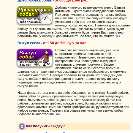
Дрессировка собак
-
от
600
до
2500
руб.
Добиться полного взаимопонимания с Вашим
питомцем – длительная каждодневная работа.
При этом, учится это делать не только собака,
но и хозяин. В итоге вы получите верного друга,
умеющего себя вести и готового оказать
помощь, когда это нужно. Начиная дрессировать
собаку, Вы должны понимать, что большую часть работы нужно будет
делать Вам, а кинолог в большей степени будет учить Вас правильно
понимать Вашу собаку и добиваться от нее того, что Вы хотите.
Выгул собак
-
от
150
до
500
руб. за час
Собака это не только надежный друг, но и
множество проблем, связанных с её
содержанием. Независимо от погоды и
настроения Вам необходимо ежедневно
совершать уличные прогулки с Вашим
любимцем. Часто из-за нехватки времени
длительность таких прогулок сокращается до необходимого минимума
на туалет животного. Нередко поблизости от дома нет площадки для
выгула собак, и собаке приходится справлять свою нужду прямо у
подъезда, который представляет собой не самое лучшее место для
выгула собак.
Наша фирма готова взять на себя обязанности по выгулу Вашей собаки.
Выгул собак за деньги сравнительно молодая услуга для владельцев
собак. Выгуливать собак за деньги может далеко не каждый, так как
работа с животными требует, прежде всего, большой любви к ним и
профессионализма. Именно этими критериями мы руководствуемся при
наборе сотрудников. Поэтому мы оказываем услуги по выгулу собак
недорого и качественно.
Как получить скидку?