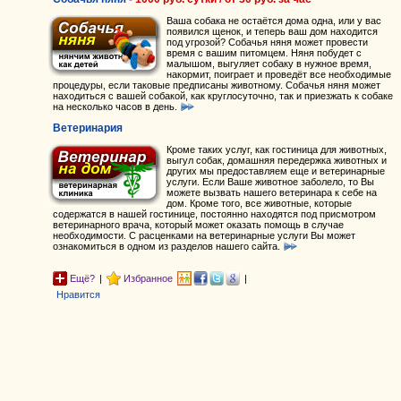
Ваша собака не остаётся дома одна, или у вас
появился щенок, и теперь ваш дом находится
под угрозой? Собачья няня может провести
время с вашим питомцем. Няня побудет с
малышом, выгуляет собаку в нужное время,
накормит, поиграет и проведёт все необходимые
процедуры, если таковые предписаны животному. Собачья няня может
находиться с вашей собакой, как круглосуточно, так и приезжать к собаке
на несколько часов в день.
Ветеринария
Кроме таких услуг, как гостиница для животных,
выгул собак, домашняя передержка животных и
других мы предоставляем еще и ветеринарные
услуги. Если Ваше животное заболело, то Вы
можете вызвать нашего ветеринара к себе на
дом. Кроме того, все животные, которые
содержатся в нашей гостинице, постоянно находятся под присмотром
ветеринарного врача, который может оказать помощь в случае
необходимости. С расценками на ветеринарные услуги Вы может
ознакомиться в одном из разделов нашего сайта.
Ещё?
|
Избранное
|
Нравится