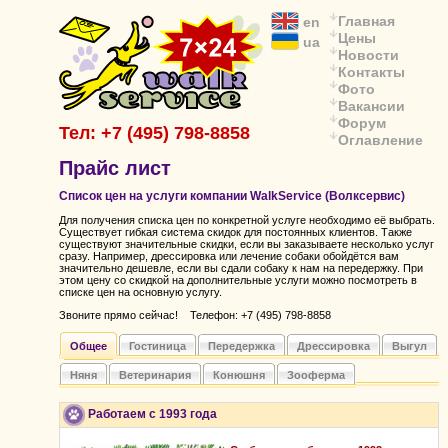
Главная
en
Цены
ua
Новости
Контакты
Фото
Вакансии
Форум
Тел: +7 (495) 798-8858
Оглавление
Прайс лист
Список цен на услуги компании WalkService (Волксервис)
Для получения списка цен по конкретной услуге необходимо её выбрать.
Существует гибкая система скидок для постоянных клиентов. Также
существуют значительные скидки, если вы заказываете несколько услуг
сразу. Например, дрессировка или лечение собаки обойдётся вам
значительно дешевле, если вы сдали собаку к нам на передержку. При
этом цену со скидкой на дополнительные услуги можно посмотреть в
списке цен на основную услугу.
Звоните прямо сейчас! Телефон: +7 (495) 798-8858
Общее
Гостиница
Передержка
Дрессировка
Выгул
Няня
Ветеринария
Конюшня
Зооферма
Работаем с 1993 года