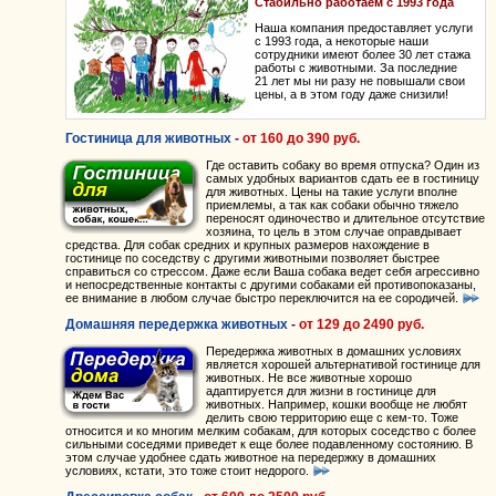
Стабильно работаем с 1993 года
Наша компания предоставляет услуги
с 1993 года, а некоторые наши
сотрудники имеют более 30 лет стажа
работы с животными. За последние
21 лет мы ни разу не повышали свои
цены, а в этом году даже снизили!
Гостиница для животных
-
от
160
до
390
руб.
Где оставить собаку во время отпуска? Один из
самых удобных вариантов сдать ее в гостиницу
для животных. Цены на такие услуги вполне
приемлемы, а так как собаки обычно тяжело
переносят одиночество и длительное отсутствие
хозяина, то цель в этом случае оправдывает
средства. Для собак средних и крупных размеров нахождение в
гостинице по соседству с другими животными позволяет быстрее
справиться со стрессом. Даже если Ваша собака ведет себя агрессивно
и непосредственные контакты с другими собаками ей противопоказаны,
ее внимание в любом случае быстро переключится на ее сородичей.
Домашняя передержка животных
-
от
129
до
2490
руб.
Передержка животных в домашних условиях
является хорошей альтернативой гостинице для
животных. Не все животные хорошо
адаптируется для жизни в гостинице для
животных. Например, кошки вообще не любят
делить свою территорию еще с кем-то. Тоже
относится и ко многим мелким собакам, для которых соседство с более
сильными соседями приведет к еще более подавленному состоянию. В
этом случае удобнее сдать животное на передержку в домашних
условиях, кстати, это тоже стоит недорого.