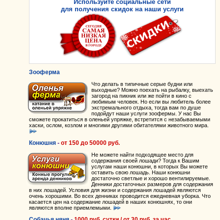
Используйте социальные сети
для получения скидок на наши услуги
Зооферма
Что делать в типичные серые будни или
выходные? Можно поехать на рыбалку, выехать
загород на пикник или же пойти в кино с
любимым человек. Но если вы любитель более
экстремального отдыха, тогда вам по душе
подойдут наши услуги зоофермы. У нас Вы
сможете прокатиться в оленьей упряжке, встретится с незабываемыми
хаски, ослом, козлом и многими другими обитателями животного мира.
Конюшня
-
от
150
до
50000
руб.
Не можете найти подходящее место для
содержания своей лошади? Тогда к Вашим
услугам наши конюшни, в которых Вы можете
оставить свою лошадь. Наши конюшни
достаточно светлые и хорошо вентилируемые.
Денники достаточных размеров для содержания
в них лошадей. Условия для жизни и содержания лошадей являются
очень хорошими. Во всех денниках проводится ежедневная уборка. Что
касается цен на содержание лошадей в наших конюшнях, то они
являются вполне приемлемыми.
Собачья няня
-
1000
руб. сутки / от
30
руб. за час