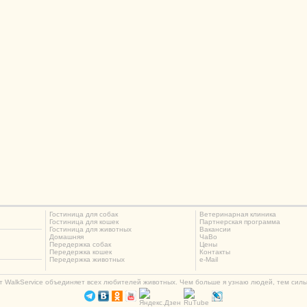
Гостиница для собак
Ветеринарная клиника
Гостиница для кошек
Партнерская программа
Гостиница для животных
Вакансии
Домашняя
ЧаВо
Передержка собак
Цены
Передержка кошек
Контакты
Передержка животных
e-Mail
кт WalkService объединяет всех любителей животных. Чем больше я узнаю людей, тем силь