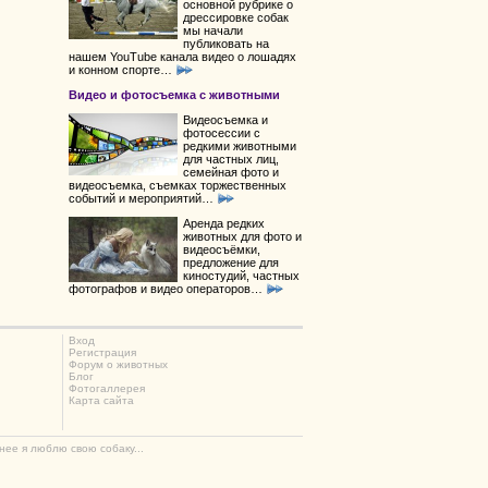
основной рубрике о
дрессировке собак
мы начали
публиковать на
нашем YouTube канала видео о лошадях
и конном спорте…
Видео и фотосъемка с животными
Видеосъемка и
фотосессии с
редкими животными
для частных лиц,
семейная фото и
видеосъемка, съемках торжественных
событий и мероприятий…
Аренда редких
животных для фото и
видеосъёмки,
предложение для
киностудий, частных
фотографов и видео операторов…
Вход
Регистрация
Форум о животных
Блог
Фотогаллерея
Карта сайта
нее я люблю свою собаку...