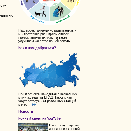
идов
миться с
Наш проект динамично развивается, и
мы постоянно расширяем список
предоставляемых услуг, а также
улучшаем качество нашей работы.
Как к нам добраться?
Наши объекты находятся в нескольких
минутах езды от МКАД. Также к нам
ходят автобусы от различных станций
метро…
Новости
Конный спорт на YouTube
В настоящее время в
дополнение к нашей