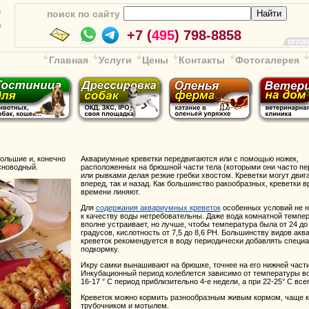
n
поиск по сайту
a
+7 (
495
) 798-8858
Главная
Услуги
Цены
Контакты
Фотогалерея
ольшие и, конечно
Аквариумные креветки передвигаются или с помощью ножек,
сноводный.
расположенных на брюшной части тела (которыми они часто пе
или рывками делая резкие гребки хвостом. Креветки могут двиг
вперед, так и назад. Как большинство ракообразных, креветки в
времени линяют.
Для
содержания аквариумных креветок
особенных условий не н
к качеству воды нетребовательны. Даже вода комнатной темпе
вполне устраивает, но лучше, чтобы температура была от 24 до
градусов, кислотность от 7,5 до 8,6 РН. Большинству видов ак
креветок рекомендуется в воду периодически добавлять специ
подкормку.
Икру самки вынашивают на брюшке, точнее на его нижней части
Инкубационный период колеблется зависимо от температуры во
16-17 ° С период приблизительно 4-е недели, а при 22-25° С всег
Креветок можно кормить разнообразным живым кормом, чаще к
трубочником и мотылем.