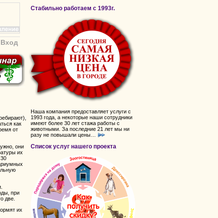
Стабильно работаем с 1993г.
Вход
Наша компания предоставляет услуги с
1993 года, а некоторые наши сотрудники
ребирают),
имеют более 30 лет стажа работы с
аться как
животными. За последние 21 лет мы ни
ремя от
разу не повышали цены…
Список услуг нашего проекта
ужно, они
ратуры их
 30
вариумных
альную
.
ды, при
о две.
ормят их