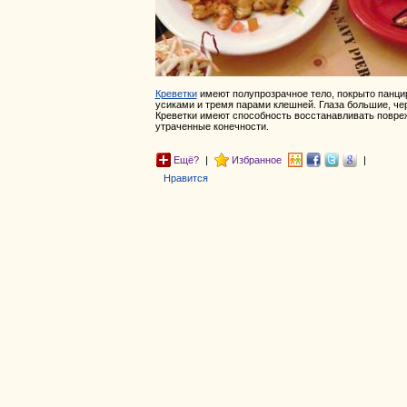
Креветки
имеют полупрозрачное тело, покрыто панци
усиками и тремя парами клешней. Глаза большие, чер
Креветки имеют способность восстанавливать повре
утраченные конечности.
Ещё?
|
Избранное
|
Нравится