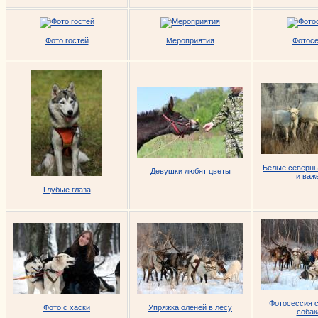
Фото гостей
Мероприятия
Фотос
Белые северны
Девушки любят цветы
и важ
Глубые глаза
Фотосессия с
Фото с хаски
Упряжка оленей в лесу
соба