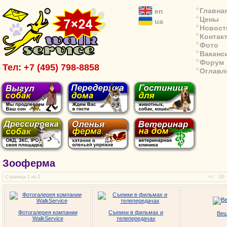
Главна
en
Цены
ua
Новост
Контак
Фото
Ваканс
Форум
Тел: +7 (495) 798-8858
Оглавл
Зооферма
Страница 1 из 2
<<
-50
Фотогалерея компании
Съемки в фильмах и
Ве
WalkService
телепередачах