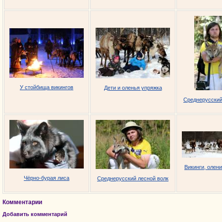
У стойбища викингов
Дети и оленья упряжка
Среднерусский
Викинги, олени
Чёрно-бурая лиса
Среднерусский лесной волк
Комментарии
Добавить комментарий